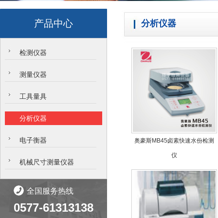
产品中心
分析仪器
检测仪器
测量仪器
工具量具
分析仪器
电子衡器
奥豪斯MB45卤素快速水份检测
仪
机械尺寸测量仪器
全国服务热线
0577-61313138