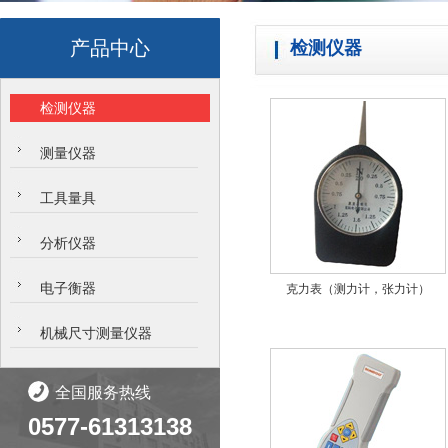
产品中心
检测仪器
检测仪器
测量仪器
工具量具
分析仪器
电子衡器
克力表（测力计，张力计）
机械尺寸测量仪器
全国服务热线
0577-61313138