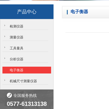
产品中心
电子衡器
检测仪器
测量仪器
工具量具
分析仪器
电子衡器
机械尺寸测量仪器
全国服务热线
0577-61313138