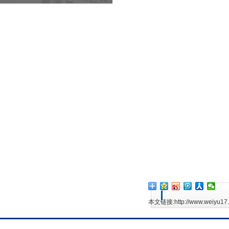
本文链接:
http://www.weiyu17
点击次数：
166
更新时间：2017-